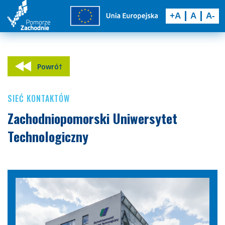
+A
A
A-
Powró†
SIEĆ KONTAKTÓW
Zachodniopomorski Uniwersytet
Technologiczny