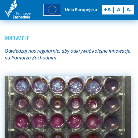
+A
A
A-
INNOWACJE
Odwiedzaj nas regularnie, aby odkrywać kolejne innowacje
na Pomorzu Zachodnim